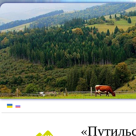
Jump to Content
«Путильс