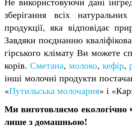
Не використовуючи дані інгред
зберігання всіх натуральних
продукції, яка відповідає при
Завдяки поєднанню кваліфікова
гірського клімату Ви можете 
корів.
Сметана
,
молоко
,
кефір
,
інші молочні продукти постача
«
Путильська молочарня
» і «Ка
Ми виготовляємо екологічно 
лише з домашньою!