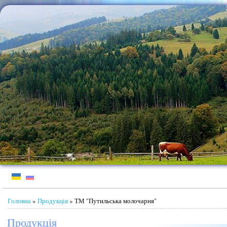
Jump to Content
Ви є тут
Головна
»
Продукція
» ТМ "Путильська молочарня"
Продукція