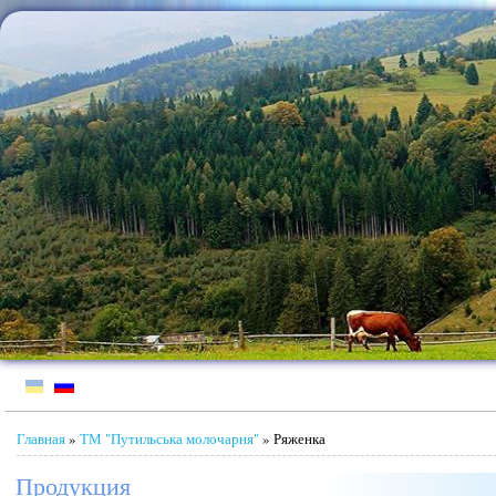
Jump to Content
Вы здесь
Главная
»
ТМ "Путильська молочарня"
» Ряженка
Продукция