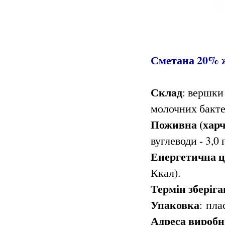
Сметана 20% ж
Склад
:
вершки
молочних
бакте
Поживна (харчо
вуглеводи - 3,0 г
Енергетична ці
Ккал).
Термін зберіг
Упаковка
:
пла
Адреса вироб