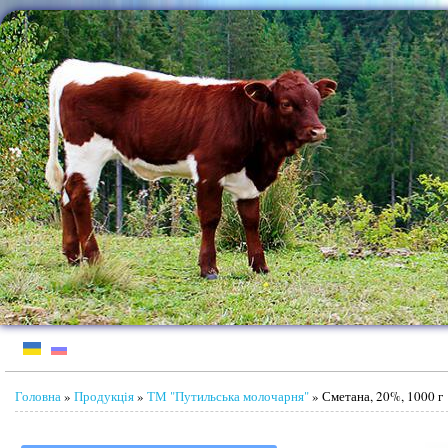
Jump to Content
Ви є тут
Головна
»
Продукція
»
ТМ "Путильська молочарня"
» Сметана, 20%, 1000 г