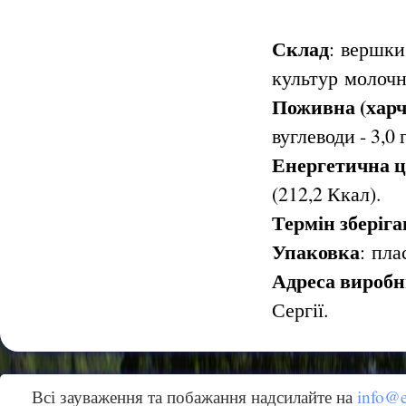
Склад
:
вершки
культур
молочн
Поживна (харчо
вуглеводи - 3,0 г
Енергетична ці
(212,2 Ккал).
Термін зберіг
Упаковка
:
пла
Адреса вироб
Сергії.
Всі зауваження та побажання надсилайте на
info@