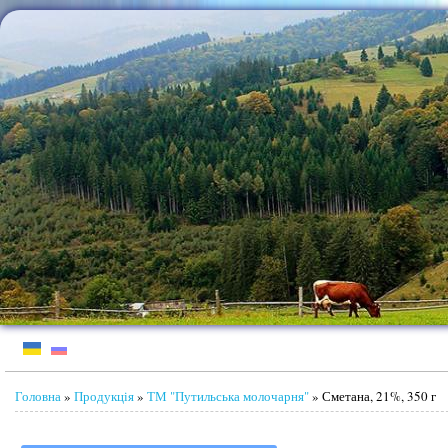
Jump to Content
Ви є тут
Головна
»
Продукція
»
ТМ "Путильська молочарня"
» Сметана, 21%, 350 г