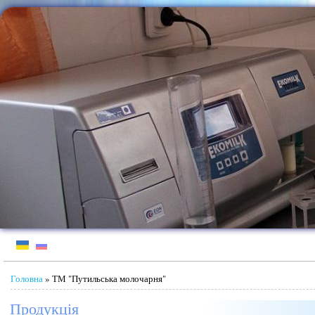
Jump to Content
Ви є тут
Головна
» ТМ "Путильська молочарня"
Продукція