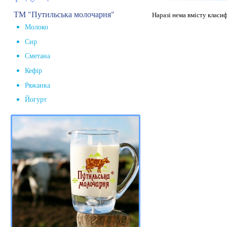
ТМ "Путильська молочарня"
Наразі нема вмісту класи
Молоко
Сир
Сметана
Кефір
Ряжанка
Йогурт